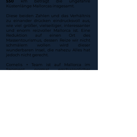
550
km beträgt die ungefähre
Küstenlänge Mallorcas insgesamt.
Diese beiden Zahlen und das Verhältnis
zu einander drücken eindrucksvoll aus,
wie viel größer, vielseitiger, interessanter
und enorm reizvoller Mallorca ist. Eine
Reduktion auf einen Ort des
Massentourismus, dessen Reize wir nicht
schmälern wollen wird dieser
wunderbaren Insel, die nahezu Alles hat
jedoch nicht gerecht.
Cornelis + Team ist auf Mallorca im
Segment normal erschwinglicher
Immobilien aktiv. Beschäftigen sich viele
Makler und Immobilienbüros mit
Exklusivangeboten jenseits der Millionen-
Kaufpreise, so ist es unser Anliegen, eher
Menschen zu bedienen, die Mallorca mit
normalem Blick, mit einer gewissen
Distanz zu Glanz und Gloria entdecken
und Immobilieneigentum erwerben
wollen.
Möchten Sie Mallorca kennen
lernen? Unsere Leiterin des Büros
auf Mallorca, Frau Katrin Beyersdorf freut