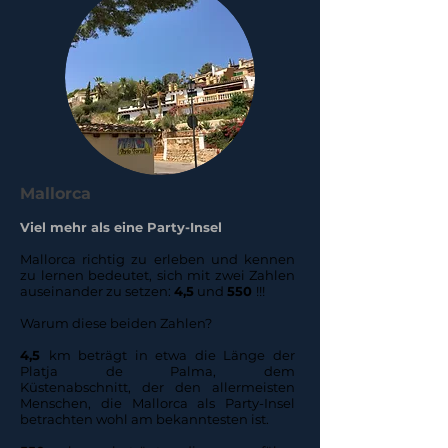
Mallorca
Viel mehr als eine Party-Insel
Mallorca richtig zu erleben und kennen
zu lernen bedeutet, sich mit zwei Zahlen
auseinander zu setzen:
4,5
und
550
!!!
Warum diese beiden Zahlen?
4,5
km beträgt in etwa die Länge der
Platja de Palma, dem
Küstenabschnitt, der den allermeisten
Menschen, die Mallorca als Party-Insel
betrachten wohl am bekanntesten ist.