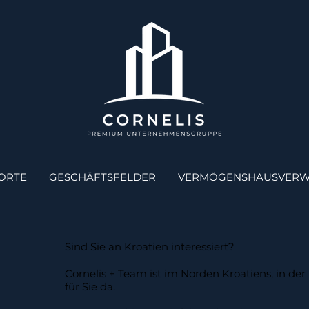
ORTE
GESCHÄFTSFELDER
VERMÖGENSHAUSVERW
Sind Sie an Kroatien interessiert?
Cornelis + Team ist im Norden Kroatiens, in de
für Sie da.