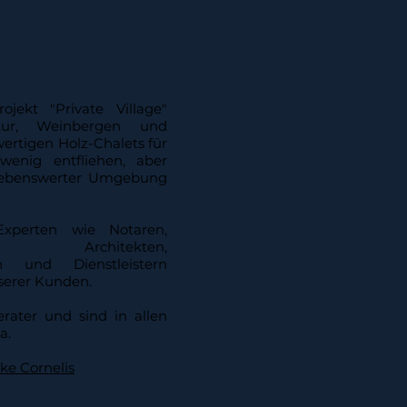
jekt "Private Village"
tur, Weinbergen und
wertigen Holz-Chalets für
wenig entfliehen, aber
lebenswerter Umgebung
xperten wie Notaren,
rn, Architekten,
en und Dienstleistern
nserer Kunden.
rater und sind in allen
a.
ke Cornelis